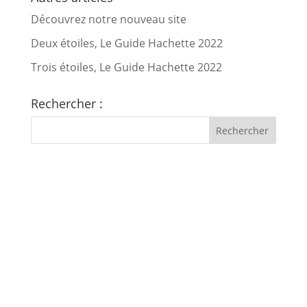
Découvrez notre nouveau site
Deux étoiles, Le Guide Hachette 2022
Trois étoiles, Le Guide Hachette 2022
Rechercher :
7 bis, rue Fournier
34480 Pouzolles, France
Tél : +33 (0)4 67 24 81 18
domaine@arjolle.com