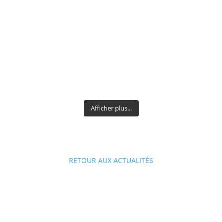
Afficher plus...
RETOUR AUX ACTUALITÉS
La famille de l'Arjolle
Pourquoi « l’Arjolle » ?