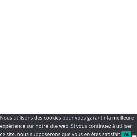
boutique du domaine (hors dimanches et jours fériés).
Avril à Octobre :
du lundi au samedi de 9h00 à 18h00
Novembre à Mars :
du lundi au vendredi de 9h00 à 18h00
et le samedi de 9h00 à 13h00
Mentions légales
Copyright DOMAINE DE L’ARJOLLE -
- #DoliKOM
Suivez-nous
L’abus d’alcool est dangereux pour la santé. À consommer avec modération.
Nous utilisons des cookies pour vous garantir la meilleure
expérience sur notre site web. Si vous continuez à utiliser
ce site, nous supposerons que vous en êtes satisfait.
OK