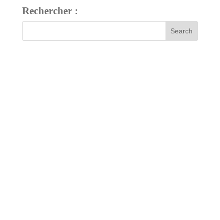
Rechercher :
7 bis, rue Fournier
34480 Pouzolles, France
Tél : +33 (0)4 67 24 81 18
domaine@arjolle.com
Our tasting room is open every day except Sundays and public
holidays.