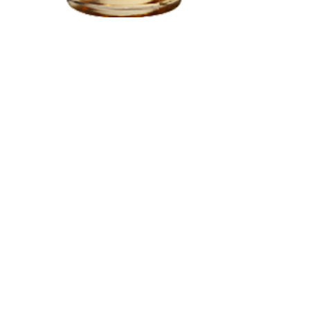
7 bis, rue Fournier
Our tasting roo
34480 Pouzolles, France
public holidays.
Tél : +33 (0)4 67 24 81 18
April – October
domaine@arjolle.com
November – Ma
Saturday 9am –
THE DOMAINE
WINES
TASTING ROOM
Follow us