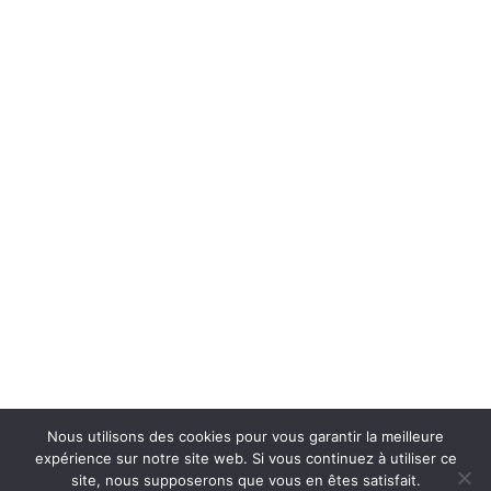
34480 Pouzolles, France
Tél : +33 (0)4 67 24 81 18
domaine@arjolle.com
Our tasting room is open every day except Sundays and public
holidays.
April – October:
du Monday – Saturday 9am – 6pm.
November – March:
Monday – Friday 9am – 6pm, Saturday
9am – 1pm.
Follow us
Nous utilisons des cookies pour vous garantir la meilleure
expérience sur notre site web. Si vous continuez à utiliser ce
site, nous supposerons que vous en êtes satisfait.