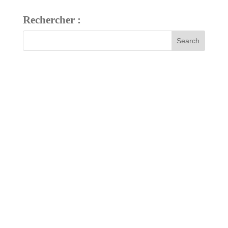
Rechercher :
7 bis, rue Fournier
34480 Pouzolles, France
Tél : +33 (0)4 67 24 81 18
domaine@arjolle.com
Our tasting room is open every day except Sundays and public
holidays.