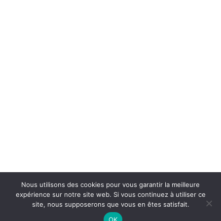
Tél : +33 (0)4 67 24 81 18
domaine@arjolle.com
Our tasting room is open every day except Sundays and public
holidays.
April – October:
du Monday – Saturday 9am – 6pm.
November – March:
Monday – Friday 9am – 6pm, Saturday
9am – 1pm.
Follow us
Nous utilisons des cookies pour vous garantir la meilleure
expérience sur notre site web. Si vous continuez à utiliser ce
site, nous supposerons que vous en êtes satisfait.
OK