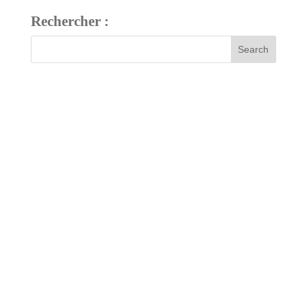
Rechercher :
7 bis, rue Fournier
34480 Pouzolles, France
Tél : +33 (0)4 67 24 81 18
domaine@arjolle.com
Our tasting room is open every day except Sundays and public
holidays.