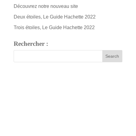
Découvrez notre nouveau site
Deux étoiles, Le Guide Hachette 2022
Trois étoiles, Le Guide Hachette 2022
Rechercher :
7 bis, rue Fournier
34480 Pouzolles, France
Tél : +33 (0)4 67 24 81 18
domaine@arjolle.com