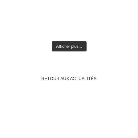
Afficher plus...
RETOUR AUX ACTUALITÉS
La famille de l'Arjolle
Pourquoi « l’Arjolle » ?
Nos gammes
Notre vignoble
Nos caves
Nos innovations