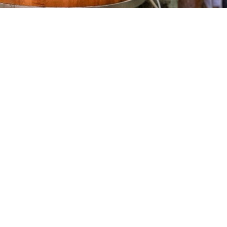
7 bis, rue Fournier
Our tasting roo
34480 Pouzolles, France
public holidays.
Tél : +33 (0)4 67 24 81 18
April – October
domaine@arjolle.com
November – Ma
Saturday 9am –
THE DOMAINE
WINES
TASTING ROOM
Follow us