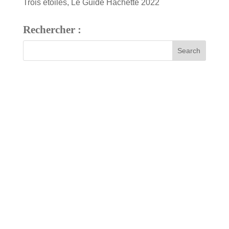
Trois étoiles, Le Guide Hachette 2022
Rechercher :
7 bis, rue Fournier
34480 Pouzolles, France
Tél : +33 (0)4 67 24 81 18
domaine@arjolle.com
Our tasting room is open every day except Sundays and public