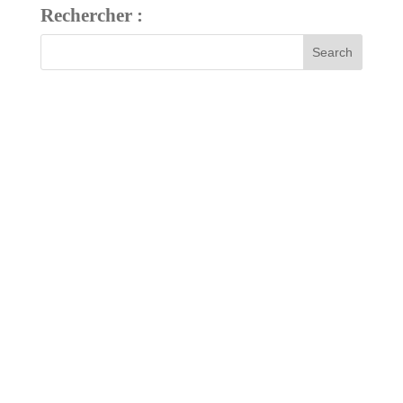
Rechercher :
7 bis, rue Fournier
34480 Pouzolles, France
Tél : +33 (0)4 67 24 81 18
domaine@arjolle.com
Our tasting room is open every day except Sundays and public
holidays.