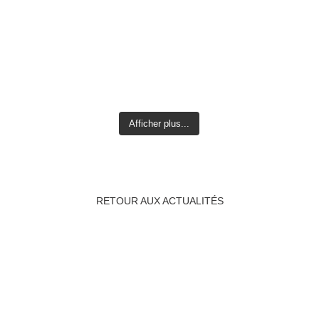
Afficher plus...
RETOUR AUX ACTUALITÉS
urquoi « l’Arjolle » ?
Nos gammes
Nos innovations
Notre caveau