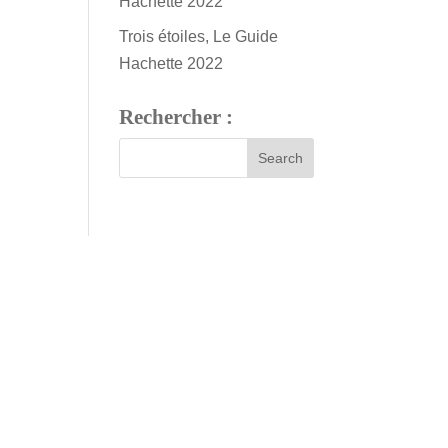
Hachette 2022
Trois étoiles, Le Guide
Hachette 2022
Rechercher :
m is open every day except Sundays and
:
du Monday – Saturday 9am – 6pm.
rch:
Monday – Friday 9am – 6pm,
 1pm.