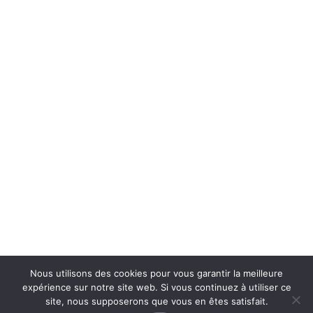
34480 Pouzolles, France
Tél : +33 (0)4 67 24 81 18
domaine@arjolle.com
Our tasting room is open every day except Sundays and public
holidays.
April – October:
du Monday – Saturday 9am – 6pm.
November – March:
Monday – Friday 9am – 6pm, Saturday
9am – 1pm.
Follow us
Nous utilisons des cookies pour vous garantir la meilleure
expérience sur notre site web. Si vous continuez à utiliser ce
site, nous supposerons que vous en êtes satisfait.