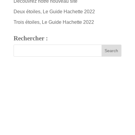
Découvrez notre nouveau site
Deux étoiles, Le Guide Hachette 2022
Trois étoiles, Le Guide Hachette 2022
Rechercher :
7 bis, rue Fournier
34480 Pouzolles, France
Tél : +33 (0)4 67 24 81 18
domaine@arjolle.com