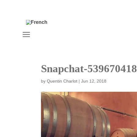
a
Snapchat-53967041
by
Quentin Charlot
|
Jun 12, 2018