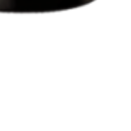
7 bis, rue Fournier
Our tasting roo
34480 Pouzolles, France
public holidays.
Tél : +33 (0)4 67 24 81 18
April – October
domaine@arjolle.com
November – Ma