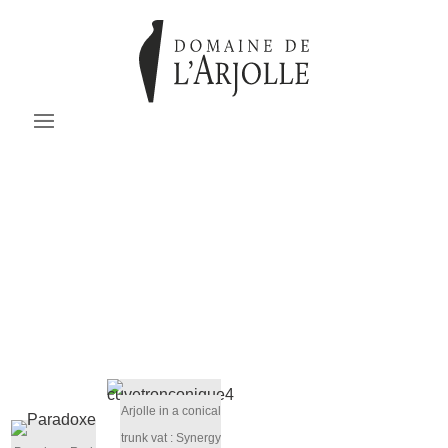
domaine de l'arjolle
|
|
|
TOUTES LES CATÉGORIES
LE VIGNOBLE
NOS VINS
L’ARJOLLE
|
|
& CO
EVENEMENTS
PRESSE
Arjolle in a conical
trunk vat : Synergy