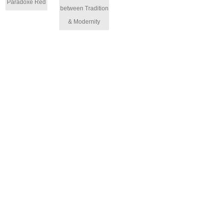
Paradoxe Red
between Tradition
& Modernity
La famille de l'Arjolle
Pourquoi « l’Arjolle » ?
Nos gammes
Notre vignoble
Nos caves
Nos innovations
Notre caveau
Au fil des ans